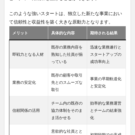
このような強いスタートは、独立した新たな事業におい
て信頼性と収益性を築く大きな原動力となります。
メリット
具体的な内容
期待される結果
既存の業務内容を
迅速な業務遂行と
即戦力となる人材
熟知した社員が揃
スタートアップの
っている
成功率向上
既存の顧客や取引
事業の早期軌道化
業務の安定化
先とのスムーズな
と安定化
取引
チーム内の既存の
効率的な業務運営
信頼関係の活用
協力体制をそのま
とチームの結束強
ま活かせる
化
意欲的な社員とと
初期段階での高成