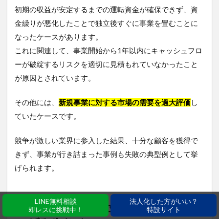
初期の収益が安定するまでの運転資金が確保できず、資
金繰りが悪化したことで独立後すぐに事業を畳むことに
なったケースがあります。
これに関連して、事業開始から1年以内にキャッシュフロ
ーが破綻するリスクを適切に見積もれていなかったこと
が原因とされています。
その他には、
新規事業に対する市場の需要を過大評価
し
ていたケースです。
競争が激しい業界に参入した結果、十分な顧客を獲得で
きず、事業が行き詰まった事例も失敗の典型例として挙
げられます。
LINE無料相談
法人化した方がいい？
「社員を連れて独立」の成功確率を上
即レスに挑戦中！
特設サイト